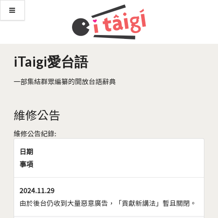
iTaigi愛台語
一部集結群眾編纂的開放台語辭典
維修公告
維修公告紀錄:
日期
事項
2024.11.29
由於後台仍收到大量惡意廣告，「貢獻新講法」暫且關閉。