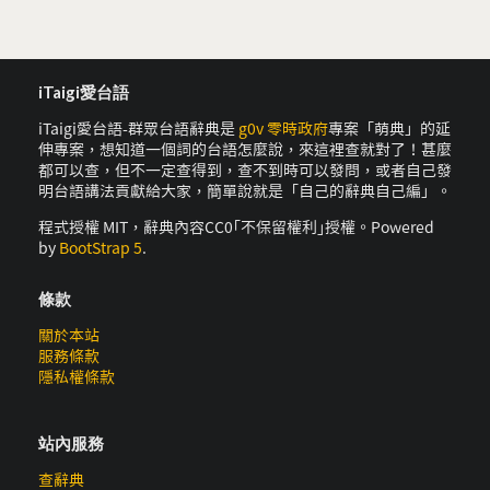
iTaigi愛台語
iTaigi愛台語-群眾台語辭典是
g0v 零時政府
專案「萌典」的延
伸專案，想知道一個詞的台語怎麼說，來這裡查就對了！甚麼
都可以查，但不一定查得到，查不到時可以發問，或者自己發
明台語講法貢獻給大家，簡單說就是「自己的辭典自己編」。
程式授權 MIT，辭典內容CC0｢不保留權利｣授權。Powered
by
BootStrap 5
.
條款
關於本站
服務條款
隱私權條款
站內服務
查辭典