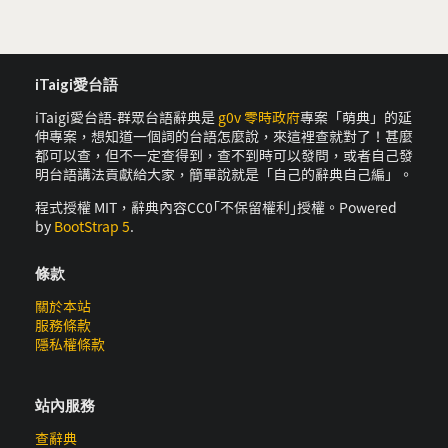
iTaigi愛台語
iTaigi愛台語-群眾台語辭典是
g0v 零時政府
專案「萌典」的延
伸專案，想知道一個詞的台語怎麼說，來這裡查就對了！甚麼
都可以查，但不一定查得到，查不到時可以發問，或者自己發
明台語講法貢獻給大家，簡單說就是「自己的辭典自己編」。
程式授權 MIT，辭典內容CC0｢不保留權利｣授權。Powered
by
BootStrap 5
.
條款
關於本站
服務條款
隱私權條款
站內服務
查辭典