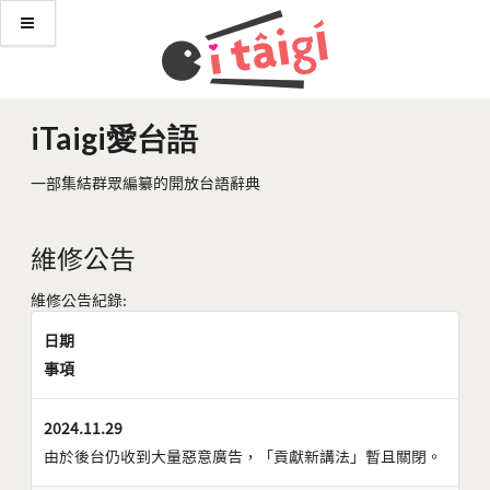
iTaigi愛台語
一部集結群眾編纂的開放台語辭典
維修公告
維修公告紀錄:
日期
事項
2024.11.29
由於後台仍收到大量惡意廣告，「貢獻新講法」暫且關閉。