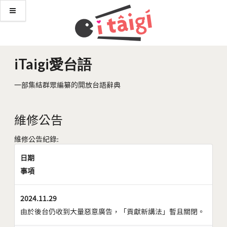
iTaigi愛台語
一部集結群眾編纂的開放台語辭典
維修公告
維修公告紀錄:
日期
事項
2024.11.29
由於後台仍收到大量惡意廣告，「貢獻新講法」暫且關閉。