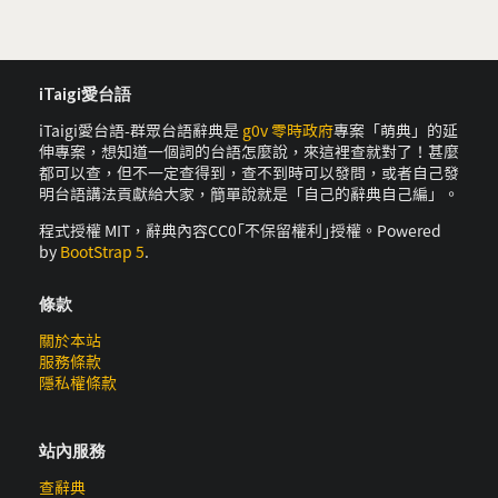
iTaigi愛台語
iTaigi愛台語-群眾台語辭典是
g0v 零時政府
專案「萌典」的延
伸專案，想知道一個詞的台語怎麼說，來這裡查就對了！甚麼
都可以查，但不一定查得到，查不到時可以發問，或者自己發
明台語講法貢獻給大家，簡單說就是「自己的辭典自己編」。
程式授權 MIT，辭典內容CC0｢不保留權利｣授權。Powered
by
BootStrap 5
.
條款
關於本站
服務條款
隱私權條款
站內服務
查辭典