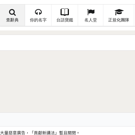
查辭典
你的名字
台語寶鑑
名人堂
正規化團隊
大量惡意廣告，「貢獻新講法」暫且關閉。