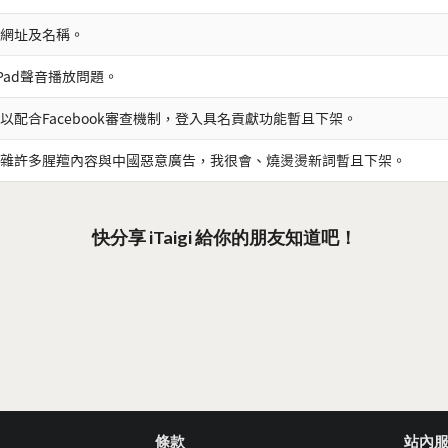
網址及名稱。
iPad聲音播放問題。
以配合Facebook審查機制，登入具名貢獻功能暫且下架。
雜許多腥羶內容與中國惡意廣告，我很會、燒燙燙新詞暫且下架。
快分享 iTaigi 給你的朋友知道吧！
條款
站內