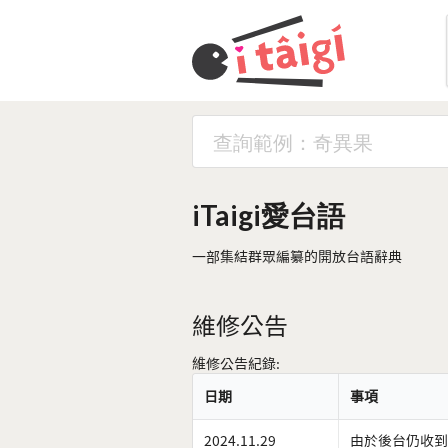
iTaigi愛台語
一部集結群眾編纂的開放台語辭典
維修公告
維修公告紀錄:
日期
事項
2024.11.29
由於後台仍收到