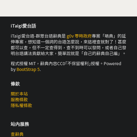
iTaigi愛台語
iTaigi愛台語-群眾台語辭典是
g0v 零時政府
專案「萌典」的延
伸專案，想知道一個詞的台語怎麼說，來這裡查就對了！甚麼
都可以查，但不一定查得到，查不到時可以發問，或者自己發
明台語講法貢獻給大家，簡單說就是「自己的辭典自己編」。
程式授權 MIT，辭典內容CC0｢不保留權利｣授權。Powered
by
BootStrap 5
.
條款
關於本站
服務條款
隱私權條款
站內服務
查辭典