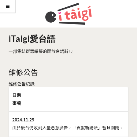
iTaigi愛台語
一部集結群眾編纂的開放台語辭典
維修公告
維修公告紀錄:
日期
事項
2024.11.29
由於後台仍收到大量惡意廣告，「貢獻新講法」暫且關閉。