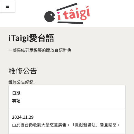
iTaigi愛台語
一部集結群眾編纂的開放台語辭典
維修公告
維修公告紀錄:
日期
事項
2024.11.29
由於後台仍收到大量惡意廣告，「貢獻新講法」暫且關閉。