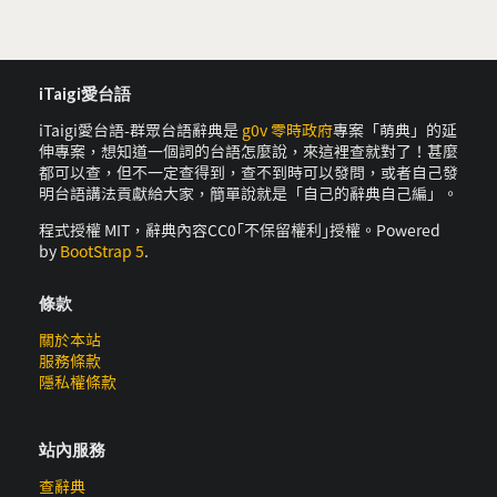
iTaigi愛台語
iTaigi愛台語-群眾台語辭典是
g0v 零時政府
專案「萌典」的延
伸專案，想知道一個詞的台語怎麼說，來這裡查就對了！甚麼
都可以查，但不一定查得到，查不到時可以發問，或者自己發
明台語講法貢獻給大家，簡單說就是「自己的辭典自己編」。
程式授權 MIT，辭典內容CC0｢不保留權利｣授權。Powered
by
BootStrap 5
.
條款
關於本站
服務條款
隱私權條款
站內服務
查辭典