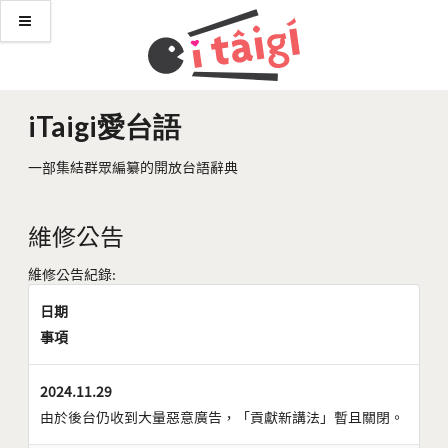
iTaigi愛台語
一部集結群眾編纂的開放台語辭典
維修公告
維修公告紀錄:
日期
事項
2024.11.29
由於後台仍收到大量惡意廣告，「貢獻新講法」暫且關閉。