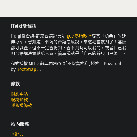
iTaigi愛台語
iTaigi愛台語-群眾台語辭典是
g0v 零時政府
專案「萌典」的延
伸專案，想知道一個詞的台語怎麼說，來這裡查就對了！甚麼
都可以查，但不一定查得到，查不到時可以發問，或者自己發
明台語講法貢獻給大家，簡單說就是「自己的辭典自己編」。
程式授權 MIT，辭典內容CC0｢不保留權利｣授權。Powered
by
BootStrap 5
.
條款
關於本站
服務條款
隱私權條款
站內服務
查辭典