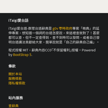
iTaigi愛台語
iTaigi愛台語-群眾台語辭典是
g0v 零時政府
專案「萌典」的延
伸專案，想知道一個詞的台語怎麼說，來這裡查就對了！甚麼
都可以查，但不一定查得到，查不到時可以發問，或者自己發
明台語講法貢獻給大家，簡單說就是「自己的辭典自己編」。
程式授權 MIT，辭典內容CC0｢不保留權利｣授權。Powered
by
BootStrap 5
.
條款
關於本站
服務條款
隱私權條款
站內服務
查辭典