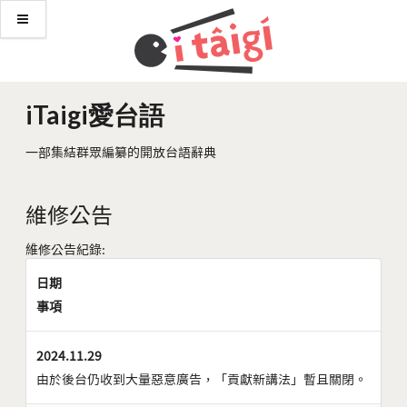
iTaigi愛台語
一部集結群眾編纂的開放台語辭典
維修公告
維修公告紀錄:
日期
事項
2024.11.29
由於後台仍收到大量惡意廣告，「貢獻新講法」暫且關閉。