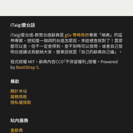
iTaigi愛台語
iTaigi愛台語-群眾台語辭典是
g0v 零時政府
專案「萌典」的延
伸專案，想知道一個詞的台語怎麼說，來這裡查就對了！甚麼
都可以查，但不一定查得到，查不到時可以發問，或者自己發
明台語講法貢獻給大家，簡單說就是「自己的辭典自己編」。
程式授權 MIT，辭典內容CC0｢不保留權利｣授權。Powered
by
BootStrap 5
.
條款
關於本站
服務條款
隱私權條款
站內服務
查辭典