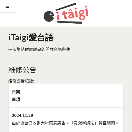
iTaigi愛台語
一部集結群眾編纂的開放台語辭典
維修公告
維修公告紀錄:
日期
事項
2024.11.29
由於後台仍收到大量惡意廣告，「貢獻新講法」暫且關閉。