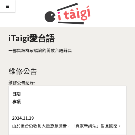
iTaigi愛台語
一部集結群眾編纂的開放台語辭典
維修公告
維修公告紀錄:
日期
事項
2024.11.29
由於後台仍收到大量惡意廣告，「貢獻新講法」暫且關閉。