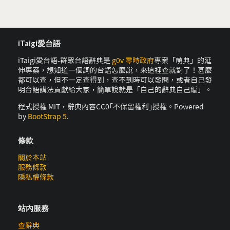
iTaigi愛台語
iTaigi愛台語-群眾台語辭典是
g0v 零時政府
專案「萌典」的延
伸專案，想知道一個詞的台語怎麼說，來這裡查就對了！甚麼
都可以查，但不一定查得到，查不到時可以發問，或者自己發
明台語講法貢獻給大家，簡單說就是「自己的辭典自己編」。
程式授權 MIT，辭典內容CC0｢不保留權利｣授權。Powered
by
BootStrap 5
.
條款
關於本站
服務條款
隱私權條款
站內服務
查辭典