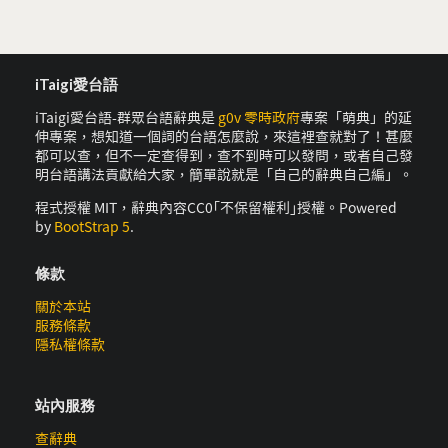
iTaigi愛台語
iTaigi愛台語-群眾台語辭典是
g0v 零時政府
專案「萌典」的延
伸專案，想知道一個詞的台語怎麼說，來這裡查就對了！甚麼
都可以查，但不一定查得到，查不到時可以發問，或者自己發
明台語講法貢獻給大家，簡單說就是「自己的辭典自己編」。
程式授權 MIT，辭典內容CC0｢不保留權利｣授權。Powered
by
BootStrap 5
.
條款
關於本站
服務條款
隱私權條款
站內服務
查辭典