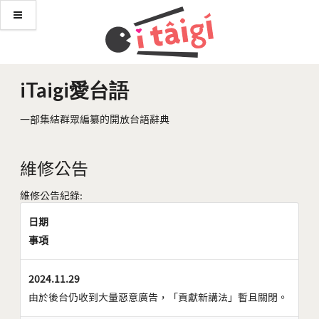
iTaigi愛台語
一部集結群眾編纂的開放台語辭典
維修公告
維修公告紀錄:
日期
事項
2024.11.29
由於後台仍收到大量惡意廣告，「貢獻新講法」暫且關閉。