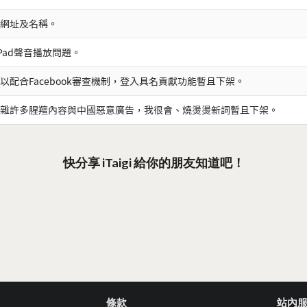
網址及名稱。
iPad聲音播放問題。
以配合Facebook審查機制，登入具名貢獻功能暫且下架。
雜許多腥羶內容與中國惡意廣告，我很會、燒燙燙新詞暫且下架。
快分享 iTaigi 給你的朋友知道吧！
條款
站內