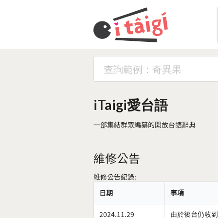
iTaigi愛台語
一部集結群眾編纂的開放台語辭典
維修公告
維修公告紀錄:
日期
事項
2024.11.29
由於後台仍收到