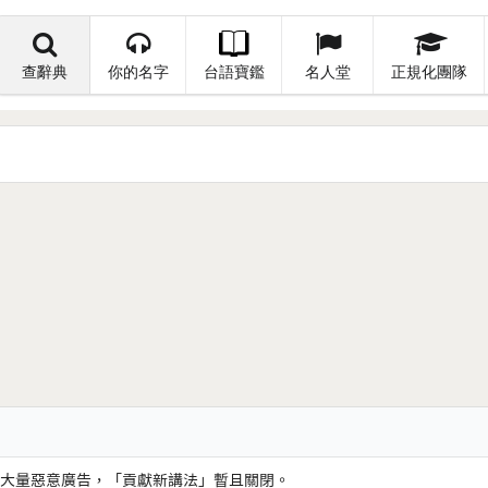
查辭典
你的名字
台語寶鑑
名人堂
正規化團隊
大量惡意廣告，「貢獻新講法」暫且關閉。