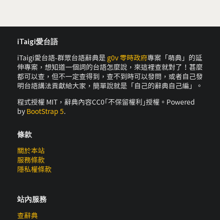
iTaigi愛台語
iTaigi愛台語-群眾台語辭典是
g0v 零時政府
專案「萌典」的延
伸專案，想知道一個詞的台語怎麼說，來這裡查就對了！甚麼
都可以查，但不一定查得到，查不到時可以發問，或者自己發
明台語講法貢獻給大家，簡單說就是「自己的辭典自己編」。
程式授權 MIT，辭典內容CC0｢不保留權利｣授權。Powered
by
BootStrap 5
.
條款
關於本站
服務條款
隱私權條款
站內服務
查辭典