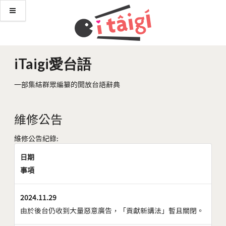
iTaigi愛台語
一部集結群眾編纂的開放台語辭典
維修公告
維修公告紀錄:
日期
事項
2024.11.29
由於後台仍收到大量惡意廣告，「貢獻新講法」暫且關閉。