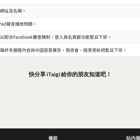
網址及名稱。
iPad聲音播放問題。
以配合Facebook審查機制，登入具名貢獻功能暫且下架。
雜許多腥羶內容與中國惡意廣告，我很會、燒燙燙新詞暫且下架。
快分享 iTaigi 給你的朋友知道吧！
條款
站內