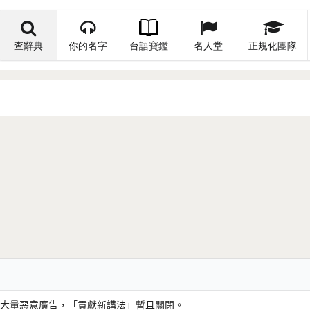
查辭典
你的名字
台語寶鑑
名人堂
正規化團隊
大量惡意廣告，「貢獻新講法」暫且關閉。