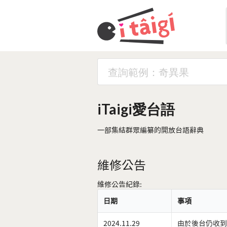
iTaigi愛台語
一部集結群眾編纂的開放台語辭典
維修公告
維修公告紀錄:
日期
事項
2024.11.29
由於後台仍收到