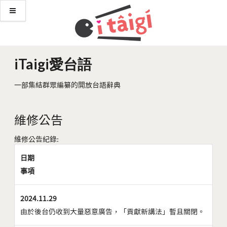
iTaigi愛台語
一部集結群眾編纂的開放台語辭典
維修公告
維修公告紀錄:
日期
事項
2024.11.29
由於後台仍收到大量惡意廣告，「貢獻新講法」暫且關閉。