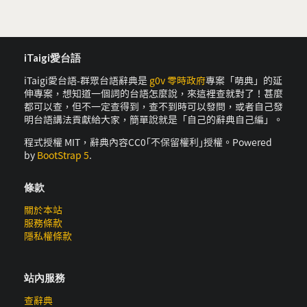
iTaigi愛台語
iTaigi愛台語-群眾台語辭典是
g0v 零時政府
專案「萌典」的延
伸專案，想知道一個詞的台語怎麼說，來這裡查就對了！甚麼
都可以查，但不一定查得到，查不到時可以發問，或者自己發
明台語講法貢獻給大家，簡單說就是「自己的辭典自己編」。
程式授權 MIT，辭典內容CC0｢不保留權利｣授權。Powered
by
BootStrap 5
.
條款
關於本站
服務條款
隱私權條款
站內服務
查辭典