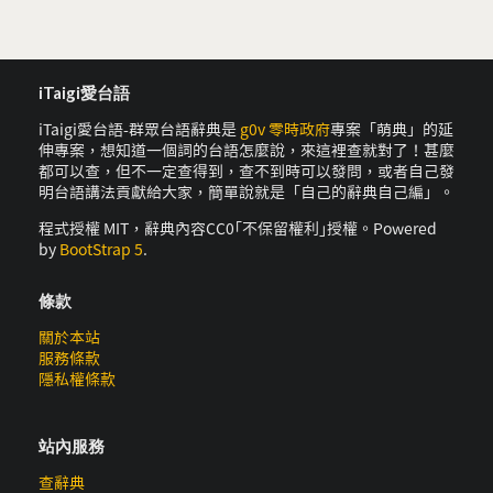
iTaigi愛台語
iTaigi愛台語-群眾台語辭典是
g0v 零時政府
專案「萌典」的延
伸專案，想知道一個詞的台語怎麼說，來這裡查就對了！甚麼
都可以查，但不一定查得到，查不到時可以發問，或者自己發
明台語講法貢獻給大家，簡單說就是「自己的辭典自己編」。
程式授權 MIT，辭典內容CC0｢不保留權利｣授權。Powered
by
BootStrap 5
.
條款
關於本站
服務條款
隱私權條款
站內服務
查辭典