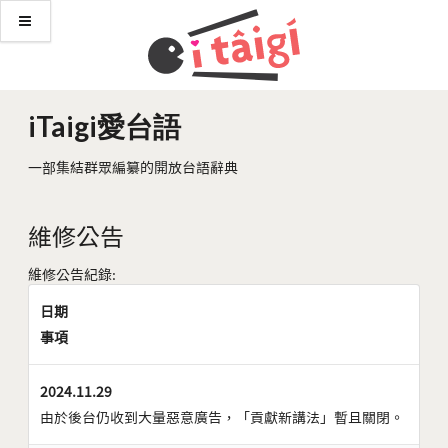
iTaigi愛台語
一部集結群眾編纂的開放台語辭典
維修公告
維修公告紀錄:
日期
事項
2024.11.29
由於後台仍收到大量惡意廣告，「貢獻新講法」暫且關閉。