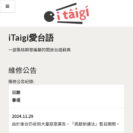
iTaigi愛台語
一部集結群眾編纂的開放台語辭典
維修公告
維修公告紀錄:
日期
事項
2024.11.29
由於後台仍收到大量惡意廣告，「貢獻新講法」暫且關閉。