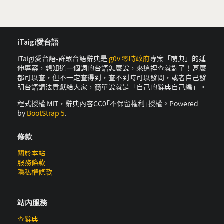
iTaigi愛台語
iTaigi愛台語-群眾台語辭典是
g0v 零時政府
專案「萌典」的延
伸專案，想知道一個詞的台語怎麼說，來這裡查就對了！甚麼
都可以查，但不一定查得到，查不到時可以發問，或者自己發
明台語講法貢獻給大家，簡單說就是「自己的辭典自己編」。
程式授權 MIT，辭典內容CC0｢不保留權利｣授權。Powered
by
BootStrap 5
.
條款
關於本站
服務條款
隱私權條款
站內服務
查辭典