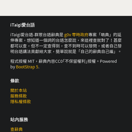
iTaigi愛台語
iTaigi愛台語-群眾台語辭典是
g0v 零時政府
專案「萌典」的延
伸專案，想知道一個詞的台語怎麼說，來這裡查就對了！甚麼
都可以查，但不一定查得到，查不到時可以發問，或者自己發
明台語講法貢獻給大家，簡單說就是「自己的辭典自己編」。
程式授權 MIT，辭典內容CC0｢不保留權利｣授權。Powered
by
BootStrap 5
.
條款
關於本站
服務條款
隱私權條款
站內服務
查辭典