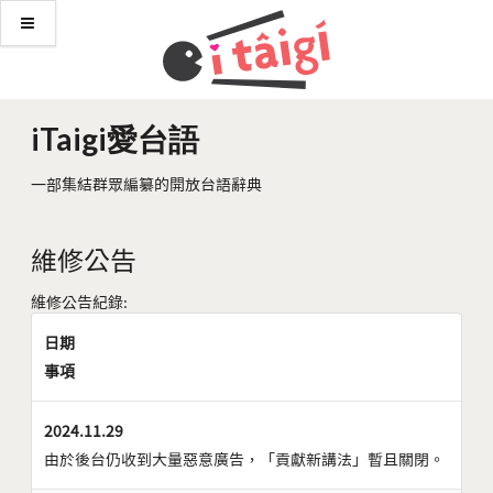
iTaigi愛台語
一部集結群眾編纂的開放台語辭典
維修公告
維修公告紀錄:
日期
事項
2024.11.29
由於後台仍收到大量惡意廣告，「貢獻新講法」暫且關閉。