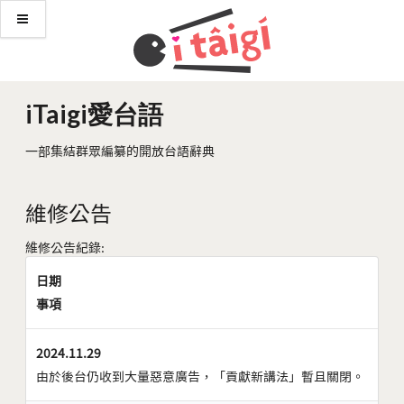
iTaigi愛台語
一部集結群眾編纂的開放台語辭典
維修公告
維修公告紀錄:
日期
事項
2024.11.29
由於後台仍收到大量惡意廣告，「貢獻新講法」暫且關閉。