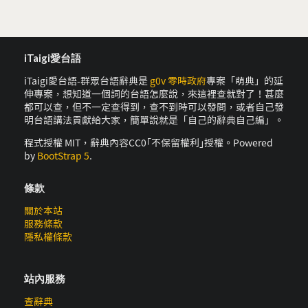
iTaigi愛台語
iTaigi愛台語-群眾台語辭典是
g0v 零時政府
專案「萌典」的延
伸專案，想知道一個詞的台語怎麼說，來這裡查就對了！甚麼
都可以查，但不一定查得到，查不到時可以發問，或者自己發
明台語講法貢獻給大家，簡單說就是「自己的辭典自己編」。
程式授權 MIT，辭典內容CC0｢不保留權利｣授權。Powered
by
BootStrap 5
.
條款
關於本站
服務條款
隱私權條款
站內服務
查辭典