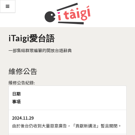
iTaigi愛台語
一部集結群眾編纂的開放台語辭典
維修公告
維修公告紀錄:
日期
事項
2024.11.29
由於後台仍收到大量惡意廣告，「貢獻新講法」暫且關閉。