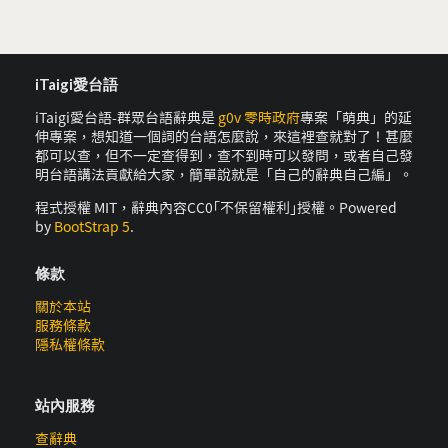
iTaigi愛台語
iTaigi愛台語-群眾台語辭典是
g0v 零時政府
專案「萌典」的延
伸專案，想知道一個詞的台語怎麼說，來這裡查就對了！甚麼
都可以查，但不一定查得到，查不到時可以發問，或者自己發
明台語講法貢獻給大家，簡單說就是「自己的辭典自己編」。
程式授權 MIT，辭典內容CC0｢不保留權利｣授權。Powered
by
BootStrap 5
.
條款
關於本站
服務條款
隱私權條款
站內服務
查辭典