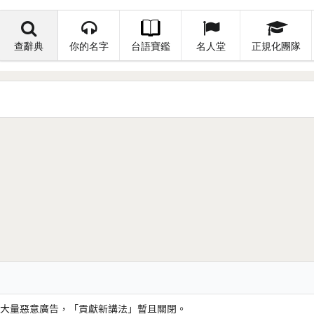
查辭典
你的名字
台語寶鑑
名人堂
正規化團隊
大量惡意廣告，「貢獻新講法」暫且關閉。