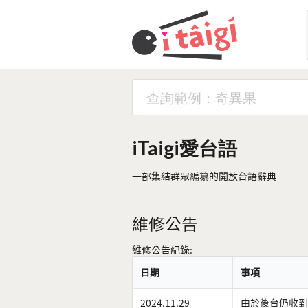
iTaigi愛台語
一部集結群眾編纂的開放台語辭典
維修公告
維修公告紀錄:
日期
事項
2024.11.29
由於後台仍收到