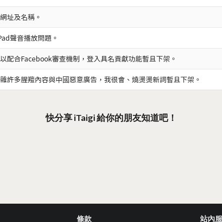
網址及名稱。
iPad聲音播放問題。
以配合Facebook審查機制，登入具名貢獻功能暫且下架。
雜許多腥羶內容與中國惡意廣告，我很會、燒燙燙新詞暫且下架。
快分享 iTaigi 給你的朋友知道吧！
條款
站內