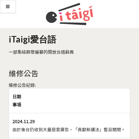
iTaigi愛台語
一部集結群眾編纂的開放台語辭典
維修公告
維修公告紀錄:
日期
事項
2024.11.29
由於後台仍收到大量惡意廣告，「貢獻新講法」暫且關閉。