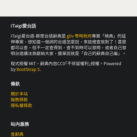
iTaigi愛台語
iTaigi愛台語-群眾台語辭典是
g0v 零時政府
專案「萌典」的延
伸專案，想知道一個詞的台語怎麼說，來這裡查就對了！甚麼
都可以查，但不一定查得到，查不到時可以發問，或者自己發
明台語講法貢獻給大家，簡單說就是「自己的辭典自己編」。
程式授權 MIT，辭典內容CC0｢不保留權利｣授權。Powered
by
BootStrap 5
.
條款
關於本站
服務條款
隱私權條款
站內服務
查辭典