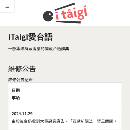
iTaigi愛台語
一部集結群眾編纂的開放台語辭典
維修公告
維修公告紀錄:
日期
事項
2024.11.29
由於後台仍收到大量惡意廣告，「貢獻新講法」暫且關閉。