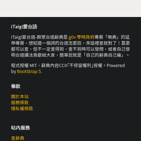
iTaigi愛台語
iTaigi愛台語-群眾台語辭典是
g0v 零時政府
專案「萌典」的延
伸專案，想知道一個詞的台語怎麼說，來這裡查就對了！甚麼
都可以查，但不一定查得到，查不到時可以發問，或者自己發
明台語講法貢獻給大家，簡單說就是「自己的辭典自己編」。
程式授權 MIT，辭典內容CC0｢不保留權利｣授權。Powered
by
BootStrap 5
.
條款
關於本站
服務條款
隱私權條款
站內服務
查辭典