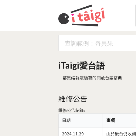
iTaigi愛台語
一部集結群眾編纂的開放台語辭典
維修公告
維修公告紀錄:
日期
事項
2024.11.29
由於後台仍收到