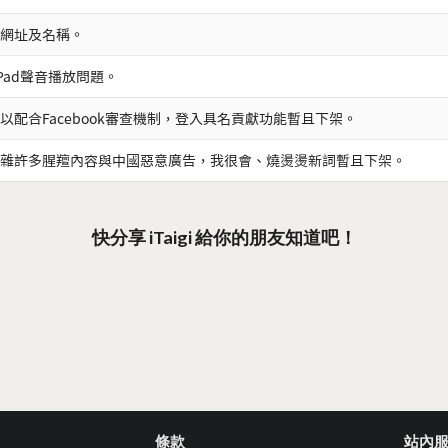
網址及名稱。
iPad聲音播放問題。
以配合Facebook審查機制，登入具名貢獻功能暫且下架。
雜許多腥羶內容與中國惡意廣告，我很會、燒燙燙新詞暫且下架。
快分享 iTaigi 給你的朋友知道吧！
條款
站內