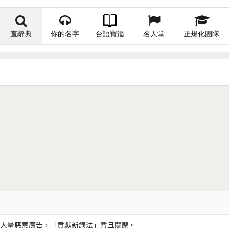
查辭典
你的名字
台語寶鑑
名人堂
正規化團隊
大量惡意廣告，「貢獻新講法」暫且關閉。