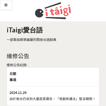
iTaigi愛台語
一部集結群眾編纂的開放台語辭典
維修公告
維修公告紀錄:
日期
事項
2024.11.29
由於後台仍收到大量惡意廣告，「貢獻新講法」暫且關閉。