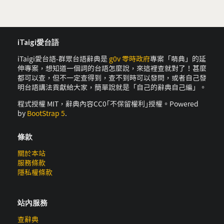
iTaigi愛台語
iTaigi愛台語-群眾台語辭典是
g0v 零時政府
專案「萌典」的延
伸專案，想知道一個詞的台語怎麼說，來這裡查就對了！甚麼
都可以查，但不一定查得到，查不到時可以發問，或者自己發
明台語講法貢獻給大家，簡單說就是「自己的辭典自己編」。
程式授權 MIT，辭典內容CC0｢不保留權利｣授權。Powered
by
BootStrap 5
.
條款
關於本站
服務條款
隱私權條款
站內服務
查辭典