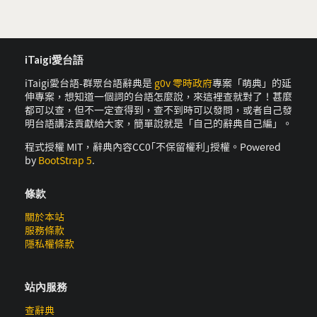
iTaigi愛台語
iTaigi愛台語-群眾台語辭典是
g0v 零時政府
專案「萌典」的延
伸專案，想知道一個詞的台語怎麼說，來這裡查就對了！甚麼
都可以查，但不一定查得到，查不到時可以發問，或者自己發
明台語講法貢獻給大家，簡單說就是「自己的辭典自己編」。
程式授權 MIT，辭典內容CC0｢不保留權利｣授權。Powered
by
BootStrap 5
.
條款
關於本站
服務條款
隱私權條款
站內服務
查辭典