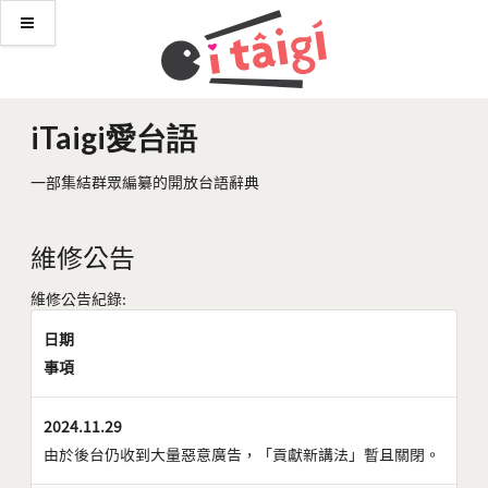
iTaigi愛台語
一部集結群眾編纂的開放台語辭典
維修公告
維修公告紀錄:
日期
事項
2024.11.29
由於後台仍收到大量惡意廣告，「貢獻新講法」暫且關閉。