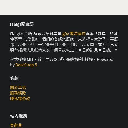
iTaigi愛台語
iTaigi愛台語-群眾台語辭典是
g0v 零時政府
專案「萌典」的延
伸專案，想知道一個詞的台語怎麼說，來這裡查就對了！甚麼
都可以查，但不一定查得到，查不到時可以發問，或者自己發
明台語講法貢獻給大家，簡單說就是「自己的辭典自己編」。
程式授權 MIT，辭典內容CC0｢不保留權利｣授權。Powered
by
BootStrap 5
.
條款
關於本站
服務條款
隱私權條款
站內服務
查辭典