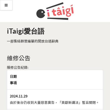
iTaigi愛台語
一部集結群眾編纂的開放台語辭典
維修公告
維修公告紀錄:
日期
事項
2024.11.29
由於後台仍收到大量惡意廣告，「貢獻新講法」暫且關閉。