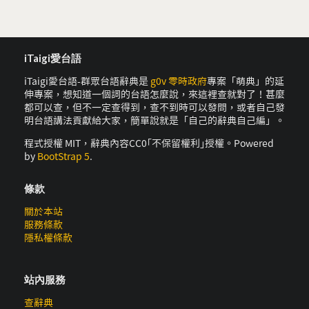
iTaigi愛台語
iTaigi愛台語-群眾台語辭典是
g0v 零時政府
專案「萌典」的延
伸專案，想知道一個詞的台語怎麼說，來這裡查就對了！甚麼
都可以查，但不一定查得到，查不到時可以發問，或者自己發
明台語講法貢獻給大家，簡單說就是「自己的辭典自己編」。
程式授權 MIT，辭典內容CC0｢不保留權利｣授權。Powered
by
BootStrap 5
.
條款
關於本站
服務條款
隱私權條款
站內服務
查辭典