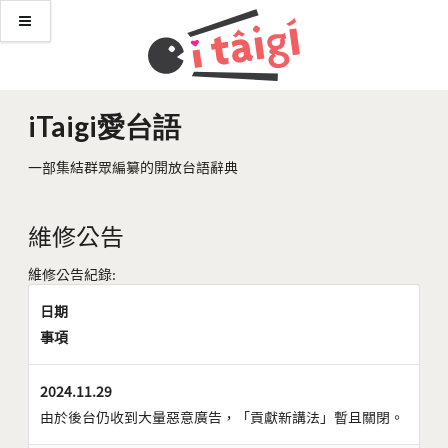
iTaigi愛台語
一部集結群眾編纂的開放台語辭典
維修公告
維修公告紀錄:
日期
事項
2024.11.29
由於後台仍收到大量惡意廣告，「貢獻新講法」暫且關閉。