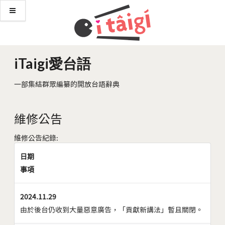
iTaigi愛台語
一部集結群眾編纂的開放台語辭典
維修公告
維修公告紀錄:
日期
事項
2024.11.29
由於後台仍收到大量惡意廣告，「貢獻新講法」暫且關閉。