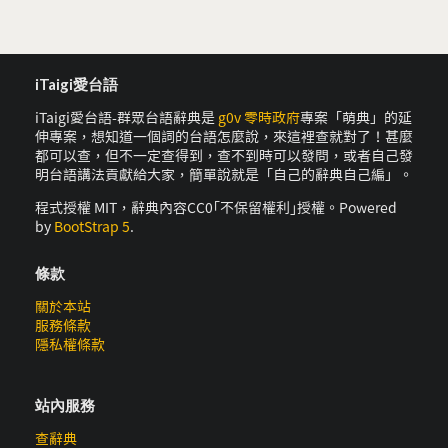
iTaigi愛台語
iTaigi愛台語-群眾台語辭典是
g0v 零時政府
專案「萌典」的延
伸專案，想知道一個詞的台語怎麼說，來這裡查就對了！甚麼
都可以查，但不一定查得到，查不到時可以發問，或者自己發
明台語講法貢獻給大家，簡單說就是「自己的辭典自己編」。
程式授權 MIT，辭典內容CC0｢不保留權利｣授權。Powered
by
BootStrap 5
.
條款
關於本站
服務條款
隱私權條款
站內服務
查辭典