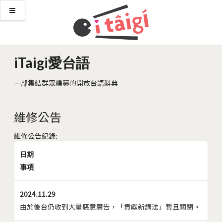
iTaigi愛台語
一部集結群眾編纂的開放台語辭典
維修公告
維修公告紀錄:
日期
事項
2024.11.29
由於後台仍收到大量惡意廣告，「貢獻新講法」暫且關閉。