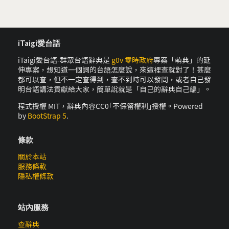
iTaigi愛台語
iTaigi愛台語-群眾台語辭典是
g0v 零時政府
專案「萌典」的延
伸專案，想知道一個詞的台語怎麼說，來這裡查就對了！甚麼
都可以查，但不一定查得到，查不到時可以發問，或者自己發
明台語講法貢獻給大家，簡單說就是「自己的辭典自己編」。
程式授權 MIT，辭典內容CC0｢不保留權利｣授權。Powered
by
BootStrap 5
.
條款
關於本站
服務條款
隱私權條款
站內服務
查辭典