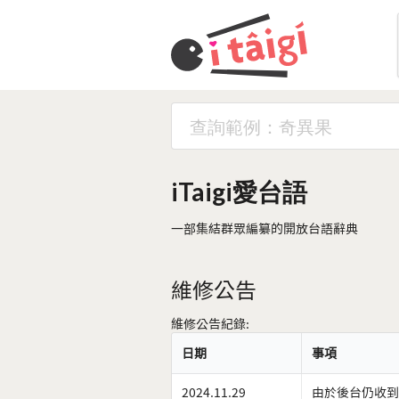
iTaigi愛台語
一部集結群眾編纂的開放台語辭典
維修公告
維修公告紀錄:
日期
事項
2024.11.29
由於後台仍收到