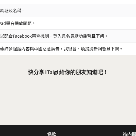
網址及名稱。
iPad聲音播放問題。
以配合Facebook審查機制，登入具名貢獻功能暫且下架。
雜許多腥羶內容與中國惡意廣告，我很會、燒燙燙新詞暫且下架。
快分享 iTaigi 給你的朋友知道吧！
條款
站內