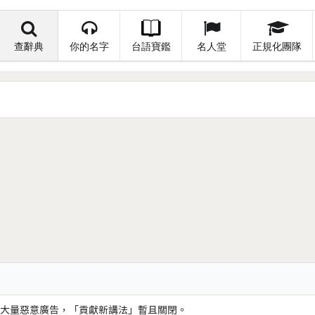
查辭典
你的名字
台語寶鑑
名人堂
正規化團隊
大量惡意廣告，「貢獻新講法」暫且關閉。