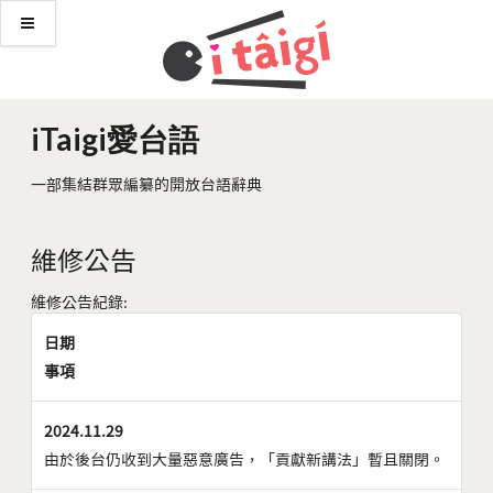
iTaigi愛台語
一部集結群眾編纂的開放台語辭典
維修公告
維修公告紀錄:
日期
事項
2024.11.29
由於後台仍收到大量惡意廣告，「貢獻新講法」暫且關閉。