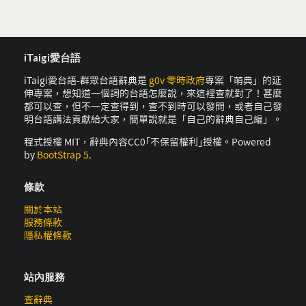
iTaigi愛台語
iTaigi愛台語-群眾台語辭典是
g0v 零時政府
專案「萌典」的延
伸專案，想知道一個詞的台語怎麼說，來這裡查就對了！甚麼
都可以查，但不一定查得到，查不到時可以發問，或者自己發
明台語講法貢獻給大家，簡單說就是「自己的辭典自己編」。
程式授權 MIT，辭典內容CC0｢不保留權利｣授權。Powered
by
BootStrap 5
.
條款
關於本站
服務條款
隱私權條款
站內服務
查辭典