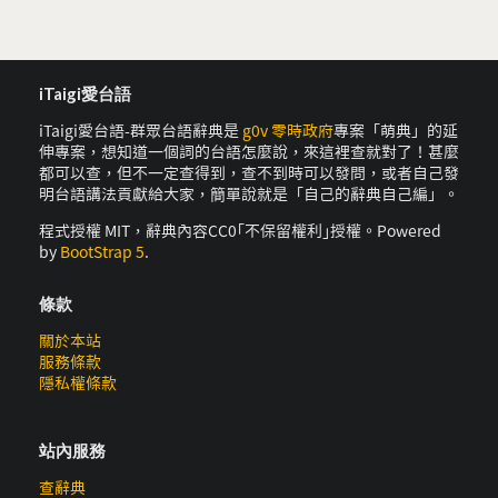
iTaigi愛台語
iTaigi愛台語-群眾台語辭典是
g0v 零時政府
專案「萌典」的延
伸專案，想知道一個詞的台語怎麼說，來這裡查就對了！甚麼
都可以查，但不一定查得到，查不到時可以發問，或者自己發
明台語講法貢獻給大家，簡單說就是「自己的辭典自己編」。
程式授權 MIT，辭典內容CC0｢不保留權利｣授權。Powered
by
BootStrap 5
.
條款
關於本站
服務條款
隱私權條款
站內服務
查辭典