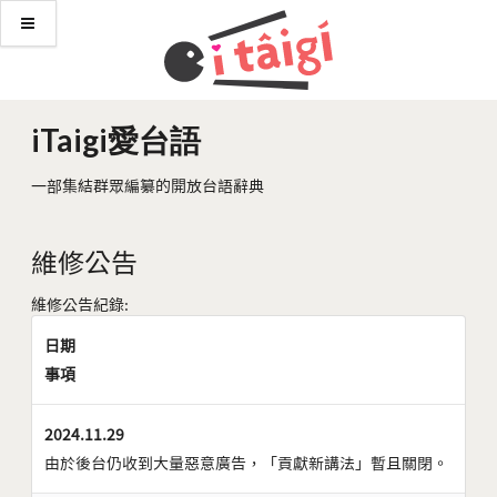
iTaigi愛台語
一部集結群眾編纂的開放台語辭典
維修公告
維修公告紀錄:
日期
事項
2024.11.29
由於後台仍收到大量惡意廣告，「貢獻新講法」暫且關閉。