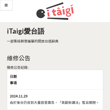
iTaigi愛台語
一部集結群眾編纂的開放台語辭典
維修公告
維修公告紀錄:
日期
事項
2024.11.29
由於後台仍收到大量惡意廣告，「貢獻新講法」暫且關閉。