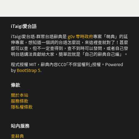
iTaigi愛台語
iTaigi愛台語-群眾台語辭典是
g0v 零時政府
專案「萌典」的延
伸專案，想知道一個詞的台語怎麼說，來這裡查就對了！甚麼
都可以查，但不一定查得到，查不到時可以發問，或者自己發
明台語講法貢獻給大家，簡單說就是「自己的辭典自己編」。
程式授權 MIT，辭典內容CC0｢不保留權利｣授權。Powered
by
BootStrap 5
.
條款
關於本站
服務條款
隱私權條款
站內服務
查辭典