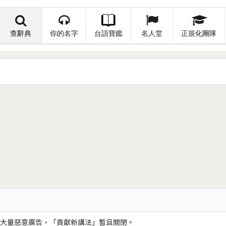
查辭典
你的名字
台語寶鑑
名人堂
正規化團隊
大量惡意廣告，「貢獻新講法」暫且關閉。