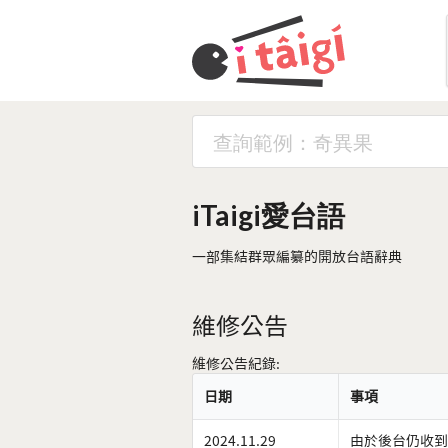
iTaigi愛台語
一部集結群眾編纂的開放台語辭典
維修公告
維修公告紀錄:
日期
事項
2024.11.29
由於後台仍收到