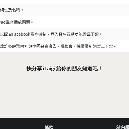
網址及名稱。
iPad聲音播放問題。
以配合Facebook審查機制，登入具名貢獻功能暫且下架。
雜許多腥羶內容與中國惡意廣告，我很會、燒燙燙新詞暫且下架。
快分享 iTaigi 給你的朋友知道吧！
條款
站內