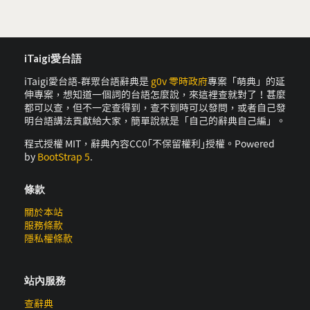
iTaigi愛台語
iTaigi愛台語-群眾台語辭典是
g0v 零時政府
專案「萌典」的延
伸專案，想知道一個詞的台語怎麼說，來這裡查就對了！甚麼
都可以查，但不一定查得到，查不到時可以發問，或者自己發
明台語講法貢獻給大家，簡單說就是「自己的辭典自己編」。
程式授權 MIT，辭典內容CC0｢不保留權利｣授權。Powered
by
BootStrap 5
.
條款
關於本站
服務條款
隱私權條款
站內服務
查辭典