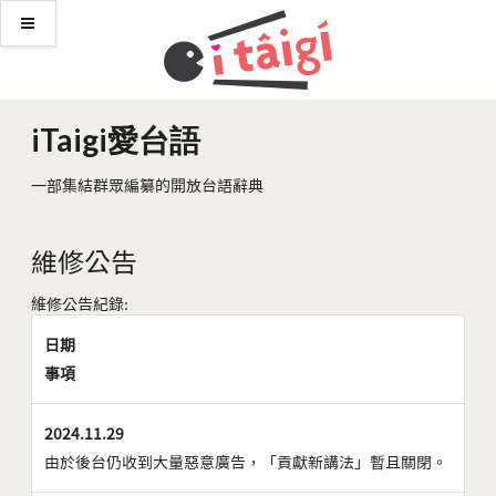
iTaigi愛台語
一部集結群眾編纂的開放台語辭典
維修公告
維修公告紀錄:
日期
事項
2024.11.29
由於後台仍收到大量惡意廣告，「貢獻新講法」暫且關閉。