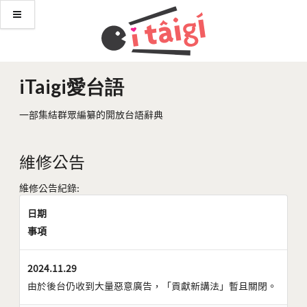
iTaigi愛台語
一部集結群眾編纂的開放台語辭典
維修公告
維修公告紀錄:
日期
事項
2024.11.29
由於後台仍收到大量惡意廣告，「貢獻新講法」暫且關閉。