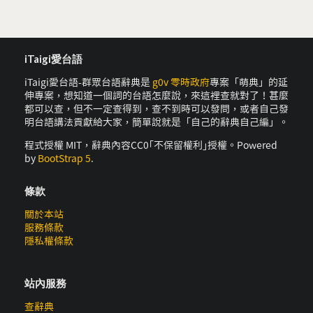
iTaigi愛台語
iTaigi愛台語-群眾台語辭典是
g0v 零時政府
專案「萌典」的延
伸專案，想知道一個詞的台語怎麼說，來這裡查就對了！甚麼
都可以查，但不一定查得到，查不到時可以發問，或者自己發
明台語講法貢獻給大家，簡單說就是「自己的辭典自己編」。
程式授權 MIT，辭典內容CC0｢不保留權利｣授權。Powered
by
BootStrap 5
.
條款
關於本站
服務條款
隱私權條款
站內服務
查辭典