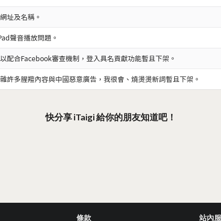
網址及名稱。
iPad聲音播放問題。
以配合Facebook審查機制，登入具名貢獻功能暫且下架。
雜許多腥羶內容與中國惡意廣告，我很會、燒燙燙新詞暫且下架。
快分享 iTaigi 給你的朋友知道吧！
條款
站內