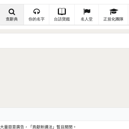
查辭典
你的名字
台語寶鑑
名人堂
正規化團隊
大量惡意廣告，「貢獻新講法」暫且關閉。