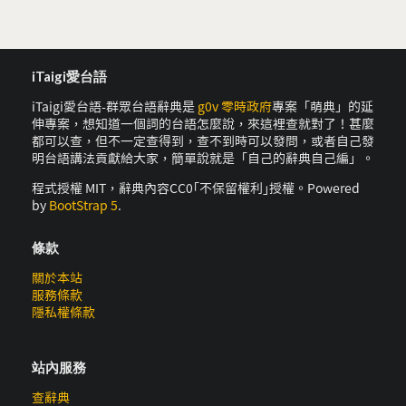
iTaigi愛台語
iTaigi愛台語-群眾台語辭典是
g0v 零時政府
專案「萌典」的延
伸專案，想知道一個詞的台語怎麼說，來這裡查就對了！甚麼
都可以查，但不一定查得到，查不到時可以發問，或者自己發
明台語講法貢獻給大家，簡單說就是「自己的辭典自己編」。
程式授權 MIT，辭典內容CC0｢不保留權利｣授權。Powered
by
BootStrap 5
.
條款
關於本站
服務條款
隱私權條款
站內服務
查辭典