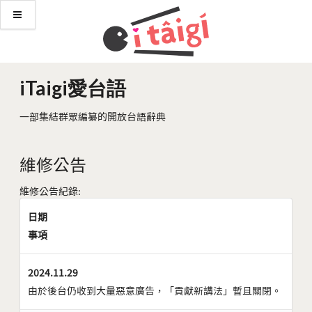
iTaigi愛台語
一部集結群眾編纂的開放台語辭典
維修公告
維修公告紀錄:
日期
事項
2024.11.29
由於後台仍收到大量惡意廣告，「貢獻新講法」暫且關閉。