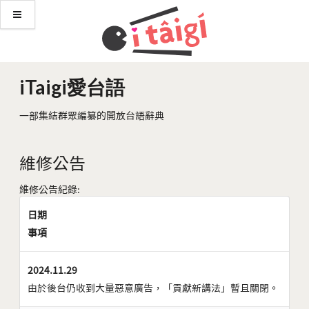
iTaigi愛台語
一部集結群眾編纂的開放台語辭典
維修公告
維修公告紀錄:
日期
事項
2024.11.29
由於後台仍收到大量惡意廣告，「貢獻新講法」暫且關閉。