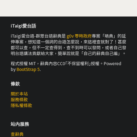
iTaigi愛台語
iTaigi愛台語-群眾台語辭典是
g0v 零時政府
專案「萌典」的延
伸專案，想知道一個詞的台語怎麼說，來這裡查就對了！甚麼
都可以查，但不一定查得到，查不到時可以發問，或者自己發
明台語講法貢獻給大家，簡單說就是「自己的辭典自己編」。
程式授權 MIT，辭典內容CC0｢不保留權利｣授權。Powered
by
BootStrap 5
.
條款
關於本站
服務條款
隱私權條款
站內服務
查辭典