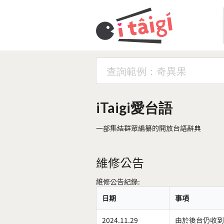
iTaigi愛台語
一部集結群眾編纂的開放台語辭典
維修公告
維修公告紀錄:
日期
事項
2024.11.29
由於後台仍收到