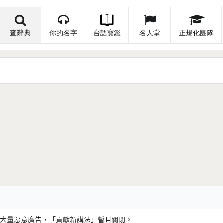
查辭典
你的名字
台語寶鑑
名人堂
正規化團隊
大量惡意廣告，「貢獻新講法」暫且關閉。