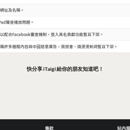
網址及名稱。
iPad聲音播放問題。
以配合Facebook審查機制，登入具名貢獻功能暫且下架。
雜許多腥羶內容與中國惡意廣告，我很會、燒燙燙新詞暫且下架。
快分享 iTaigi 給你的朋友知道吧！
條款
站內