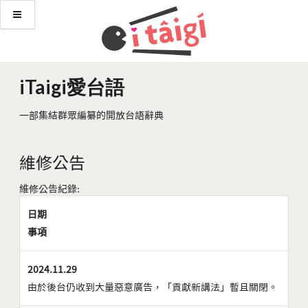
iTaigi愛台語
一部集結群眾編纂的開放台語辭典
維修公告
維修公告紀錄:
日期
事項
2024.11.29
由於後台仍收到大量惡意廣告，「貢獻新講法」暫且關閉。