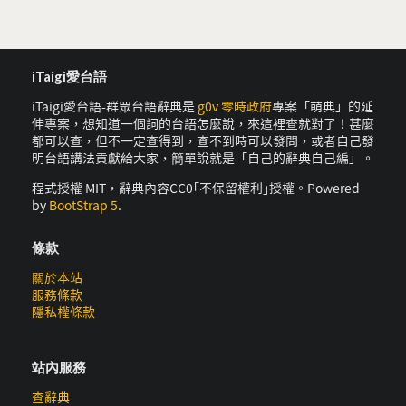
iTaigi愛台語
iTaigi愛台語-群眾台語辭典是
g0v 零時政府
專案「萌典」的延
伸專案，想知道一個詞的台語怎麼說，來這裡查就對了！甚麼
都可以查，但不一定查得到，查不到時可以發問，或者自己發
明台語講法貢獻給大家，簡單說就是「自己的辭典自己編」。
程式授權 MIT，辭典內容CC0｢不保留權利｣授權。Powered
by
BootStrap 5
.
條款
關於本站
服務條款
隱私權條款
站內服務
查辭典