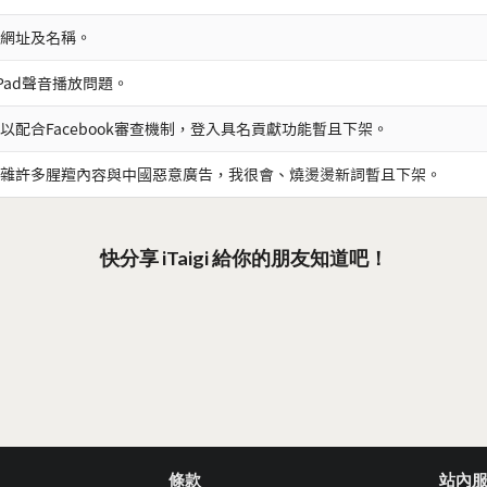
網址及名稱。
iPad聲音播放問題。
以配合Facebook審查機制，登入具名貢獻功能暫且下架。
雜許多腥羶內容與中國惡意廣告，我很會、燒燙燙新詞暫且下架。
快分享 iTaigi 給你的朋友知道吧！
條款
站內