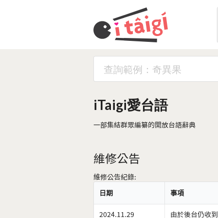
iTaigi愛台語
一部集結群眾編纂的開放台語辭典
維修公告
維修公告紀錄:
日期
事項
2024.11.29
由於後台仍收到