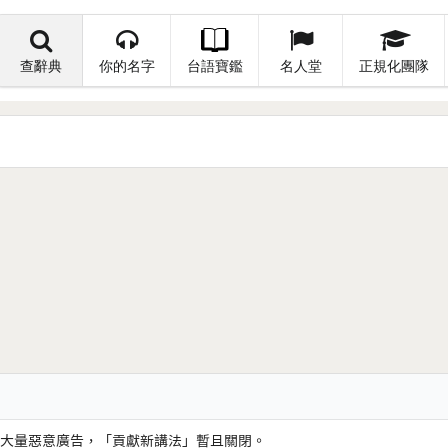
查辭典
你的名字
台語寶鑑
名人堂
正規化團隊
大量惡意廣告，「貢獻新講法」暫且關閉。