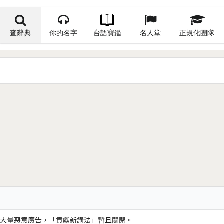
查辭典
你的名字
台語寶鑑
名人堂
正規化團隊
大量惡意廣告，「貢獻新講法」暫且關閉。