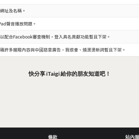
網址及名稱。
iPad聲音播放問題。
以配合Facebook審查機制，登入具名貢獻功能暫且下架。
雜許多腥羶內容與中國惡意廣告，我很會、燒燙燙新詞暫且下架。
快分享 iTaigi 給你的朋友知道吧！
條款
站內