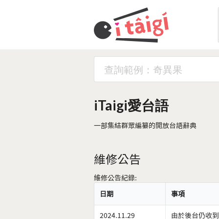
iTaigi愛台語
一部集結群眾編纂的開放台語辭典
維修公告
維修公告紀錄:
日期
事項
2024.11.29
由於後台仍收到