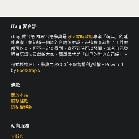
iTaigi愛台語
iTaigi愛台語-群眾台語辭典是
g0v 零時政府
專案「萌典」的延
伸專案，想知道一個詞的台語怎麼說，來這裡查就對了！甚麼
都可以查，但不一定查得到，查不到時可以發問，或者自己發
明台語講法貢獻給大家，簡單說就是「自己的辭典自己編」。
程式授權 MIT，辭典內容CC0｢不保留權利｣授權。Powered
by
BootStrap 5
.
條款
關於本站
服務條款
隱私權條款
站內服務
查辭典