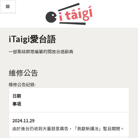
iTaigi愛台語
一部集結群眾編纂的開放台語辭典
維修公告
維修公告紀錄:
日期
事項
2024.11.29
由於後台仍收到大量惡意廣告，「貢獻新講法」暫且關閉。