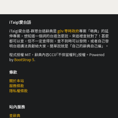
iTaigi愛台語
iTaigi愛台語-群眾台語辭典是
g0v 零時政府
專案「萌典」的延
伸專案，想知道一個詞的台語怎麼說，來這裡查就對了！甚麼
都可以查，但不一定查得到，查不到時可以發問，或者自己發
明台語講法貢獻給大家，簡單說就是「自己的辭典自己編」。
程式授權 MIT，辭典內容CC0｢不保留權利｣授權。Powered
by
BootStrap 5
.
條款
關於本站
服務條款
隱私權條款
站內服務
查辭典