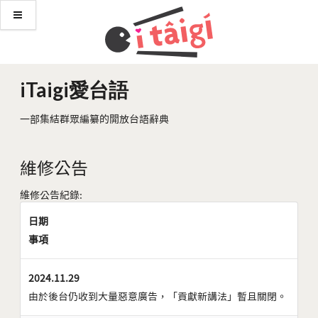
iTaigi愛台語
一部集結群眾編纂的開放台語辭典
維修公告
維修公告紀錄:
日期
事項
2024.11.29
由於後台仍收到大量惡意廣告，「貢獻新講法」暫且關閉。