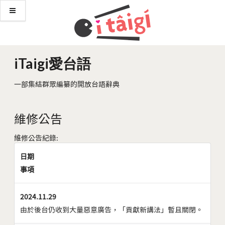
iTaigi愛台語
一部集結群眾編纂的開放台語辭典
維修公告
維修公告紀錄:
日期
事項
2024.11.29
由於後台仍收到大量惡意廣告，「貢獻新講法」暫且關閉。