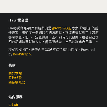
iTaigi愛台語
iTaigi愛台語-群眾台語辭典是
g0v 零時政府
專案「萌典」的延
伸專案，想知道一個詞的台語怎麼說，來這裡查就對了！甚麼
都可以查，但不一定查得到，查不到時可以發問，或者自己發
明台語講法貢獻給大家，簡單說就是「自己的辭典自己編」。
程式授權 MIT，辭典內容CC0｢不保留權利｣授權。Powered
by
BootStrap 5
.
條款
關於本站
服務條款
隱私權條款
站內服務
查辭典