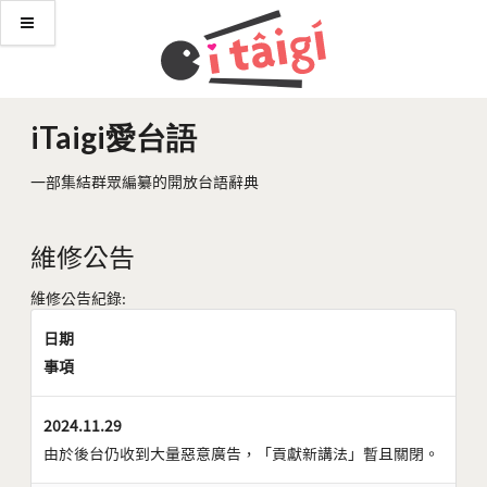
iTaigi愛台語
一部集結群眾編纂的開放台語辭典
維修公告
維修公告紀錄:
日期
事項
2024.11.29
由於後台仍收到大量惡意廣告，「貢獻新講法」暫且關閉。