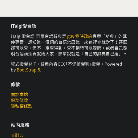
iTaigi愛台語
iTaigi愛台語-群眾台語辭典是
g0v 零時政府
專案「萌典」的延
伸專案，想知道一個詞的台語怎麼說，來這裡查就對了！甚麼
都可以查，但不一定查得到，查不到時可以發問，或者自己發
明台語講法貢獻給大家，簡單說就是「自己的辭典自己編」。
程式授權 MIT，辭典內容CC0｢不保留權利｣授權。Powered
by
BootStrap 5
.
條款
關於本站
服務條款
隱私權條款
站內服務
查辭典