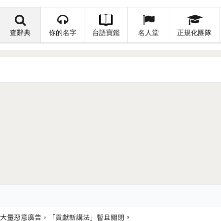
查辭典
你的名字
台語寶鑑
名人堂
正規化團隊
大量惡意廣告，「貢獻新講法」暫且關閉。