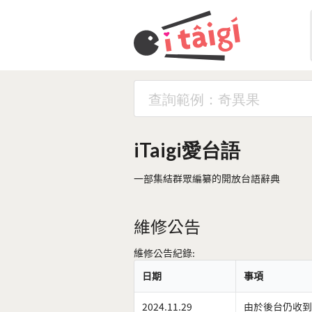
iTaigi愛台語
一部集結群眾編纂的開放台語辭典
維修公告
維修公告紀錄:
日期
事項
2024.11.29
由於後台仍收到