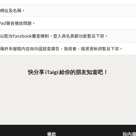
網址及名稱。
iPad聲音播放問題。
以配合Facebook審查機制，登入具名貢獻功能暫且下架。
雜許多腥羶內容與中國惡意廣告，我很會、燒燙燙新詞暫且下架。
快分享 iTaigi 給你的朋友知道吧！
條款
站內