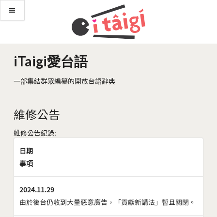
iTaigi愛台語
一部集結群眾編纂的開放台語辭典
維修公告
維修公告紀錄:
日期
事項
2024.11.29
由於後台仍收到大量惡意廣告，「貢獻新講法」暫且關閉。