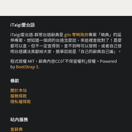
iTaigi愛台語
iTaigi愛台語-群眾台語辭典是
g0v 零時政府
專案「萌典」的延
伸專案，想知道一個詞的台語怎麼說，來這裡查就對了！甚麼
都可以查，但不一定查得到，查不到時可以發問，或者自己發
明台語講法貢獻給大家，簡單說就是「自己的辭典自己編」。
程式授權 MIT，辭典內容CC0｢不保留權利｣授權。Powered
by
BootStrap 5
.
條款
關於本站
服務條款
隱私權條款
站內服務
查辭典